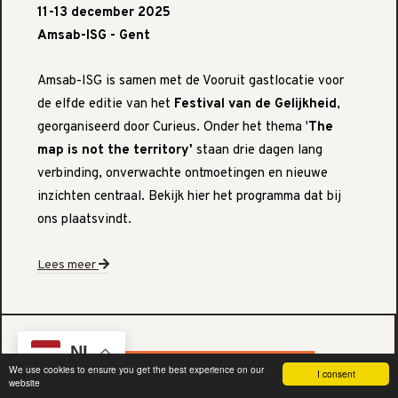
11-13 december 2025
Amsab-ISG - Gent
Amsab-ISG is samen met de Vooruit gastlocatie voor
de elfde editie van het
Festival van de Gelijkheid
,
georganiseerd door Curieus. Onder het thema '
The
map is not the territory'
staan drie dagen lang
verbinding, onverwachte ontmoetingen en nieuwe
inzichten centraal. Bekijk hier het programma dat bij
ons plaatsvindt.
Lees meer
NL
We use cookies to ensure you get the best experience on our
I consent
website