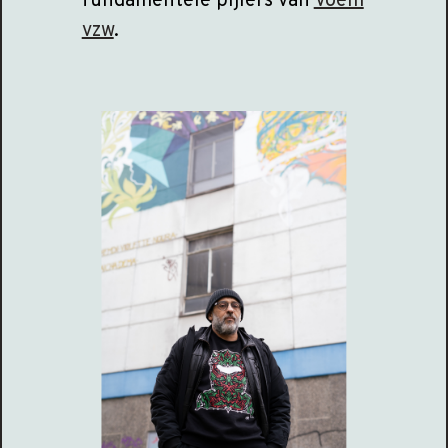
fundamentele pijlers van
Voem
vzw
.