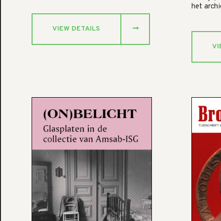
het arch
VIEW DETAILS
VI