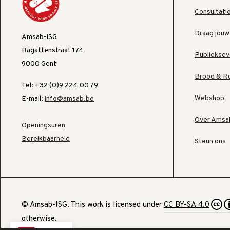
Consultati
Draag jouw
Amsab-ISG
Bagattenstraat 174
Publiekse
9000 Gent
Brood & R
Tel: +32 (0)9 224 00 79
Webshop
E-mail:
info@amsab.be
Over Amsa
Openingsuren
Bereikbaarheid
Steun ons
© Amsab-ISG. This work is licensed under
CC BY-SA 4.0
otherwise.