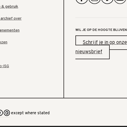
e & gebruik
 archief over
WIL JE OP DE HOOGTE BLIJVEN
venementen
Schrijf je in op onze
ozen
nieuwsbrief
b-ISG
except where stated