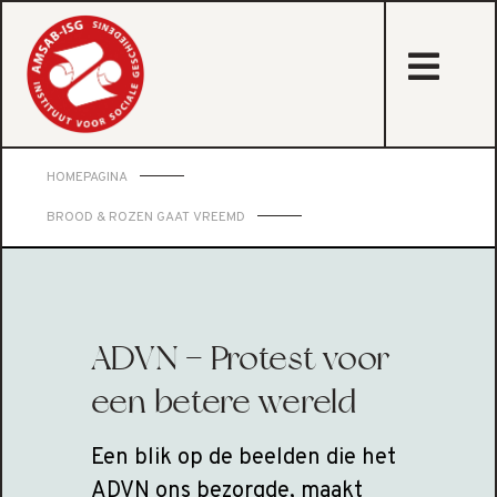
sta
HOMEPAGINA
BROOD & ROZEN GAAT VREEMD
ADVN – Protest voor
een betere wereld
Een blik op de beelden die het
ADVN ons bezorgde, maakt