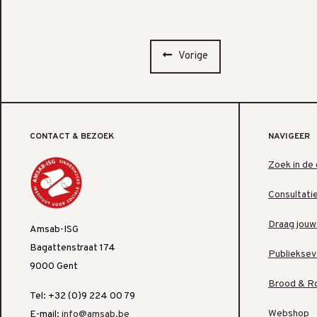
Vorige
CONTACT & BEZOEK
NAVIGEER
Zoek in de 
Consultati
Draag jouw
Amsab-ISG
Bagattenstraat 174
Publiekse
9000 Gent
Brood & R
Tel: +32 (0)9 224 00 79
Webshop
E-mail:
info@amsab.be