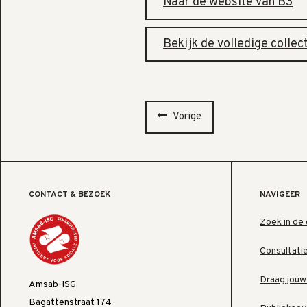
Naar de website van B3
Bekijk de volledige collec
Vorige
CONTACT & BEZOEK
NAVIGEER
Zoek in de 
Consultati
Draag jouw
Amsab-ISG
Bagattenstraat 174