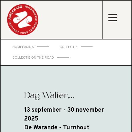
sta
HOMEPAGINA
COLLECTIE
COLLECTIE ON THE ROAD
Dag Walter,...
13 september - 30 november
2025
De Warande - Turnhout