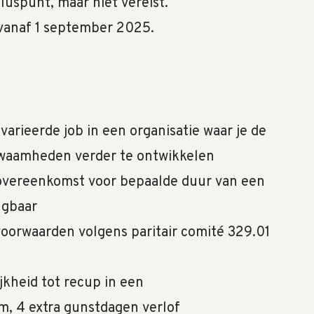
luspunt, maar niet vereist.
 vanaf 1 september 2025.
arieerde job in een organisatie waar je de
kwaamheden verder te ontwikkelen
sovereenkomst voor bepaalde duur van een
engbaar
voorwaarden volgens paritair comité 329.01
kheid tot recup in een
em, 4 extra gunstdagen verlof