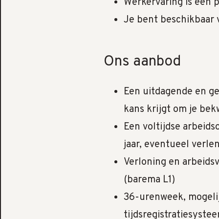
Werkervaring is een p
Je bent beschikbaar
Ons aanbod
Een uitdagende en gev
kans krijgt om je be
Een voltijdse arbeid
jaar, eventueel verl
Verloning en arbeids
(barema L1)
36-urenweek, mogelij
tijdsregistratiesyste