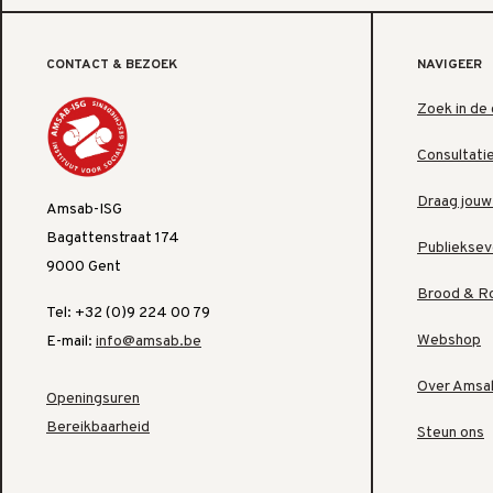
CONTACT & BEZOEK
NAVIGEER
Zoek in de 
Consultati
Draag jouw
Amsab-ISG
Bagattenstraat 174
Publiekse
9000 Gent
Brood & R
Tel: +32 (0)9 224 00 79
Webshop
E-mail:
info@amsab.be
Over Amsa
Openingsuren
Bereikbaarheid
Steun ons