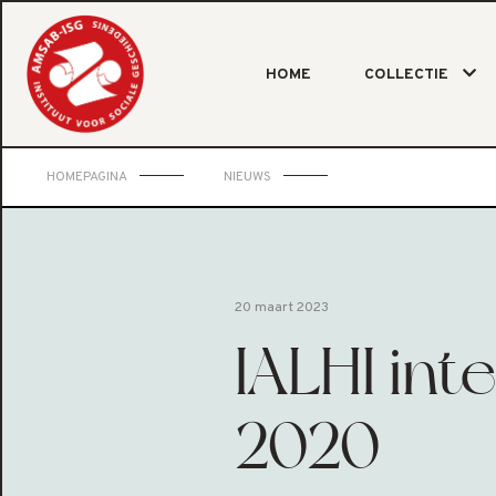
HOME
COLLECTIE
HOMEPAGINA
NIEUWS
20 maart 2023
IALHI int
2020