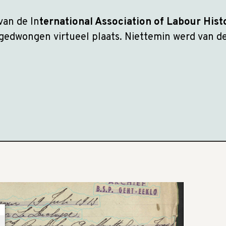
van de In
ternational Association of Labour Histo
dgedwongen virtueel plaats. Niettemin werd van 