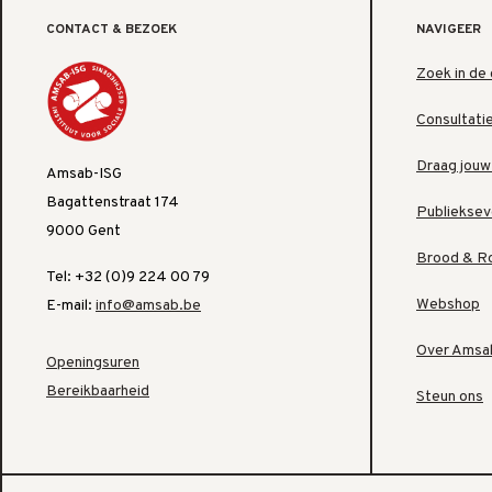
CONTACT & BEZOEK
NAVIGEER
Zoek in de 
Consultati
Draag jouw
Amsab-ISG
Bagattenstraat 174
Publiekse
9000 Gent
Brood & R
Tel: +32 (0)9 224 00 79
Webshop
E-mail:
info@amsab.be
Over Amsa
Openingsuren
Bereikbaarheid
Steun ons