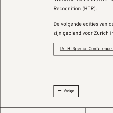
'World of Diamond') over 
Recognition (HTR).
De volgende edities van d
zijn gepland voor Zürich 
IALHI Special Conference
Vorige