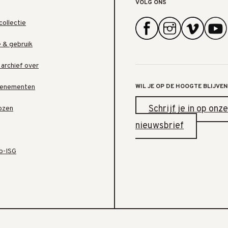
VOLG ONS
collectie
e & gebruik
 archief over
WIL JE OP DE HOOGTE BLIJVEN
venementen
Schrijf je in op onze
ozen
nieuwsbrief
b-ISG