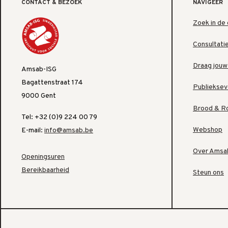
CONTACT & BEZOEK
NAVIGEER
Zoek in de 
Consultati
Draag jouw
Amsab-ISG
Bagattenstraat 174
Publiekse
9000 Gent
Brood & R
Tel: +32 (0)9 224 00 79
Webshop
E-mail:
info@amsab.be
Over Amsa
Openingsuren
Bereikbaarheid
Steun ons