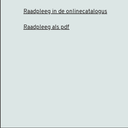
Raadpleeg in de onlinecatalogus
Raadpleeg als pdf