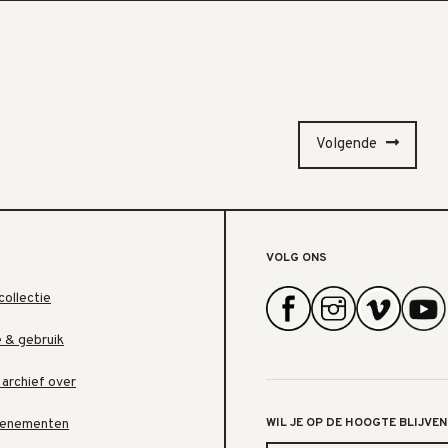
Volgende
VOLG ONS
collectie
e & gebruik
 archief over
WIL JE OP DE HOOGTE BLIJVEN
venementen