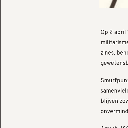
Op 2 april
militarism
zines, ben
gewetensbe
Smurfpunx
samenviele
blijven zo
onvermind