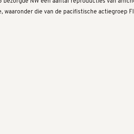
 bezorgde NW een aantal reproducties van affich
e, waaronder die van de pacifistische actiegroep 