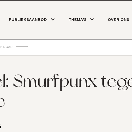
PUBLIEKSAANBOD
THEMA'S
OVER ONS
HE ROAD
l: Smurfpunx teg
e
6