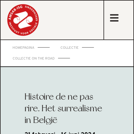
sta
HOMEPAGINA
COLLECTIE
COLLECTIE ON THE ROAD
Histoire de ne pas
rire. Het surrealisme
in België