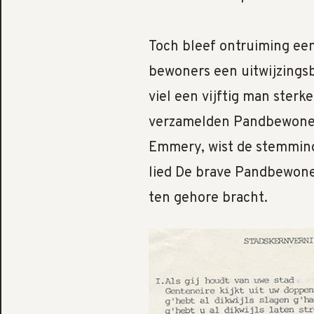
Toch bleef ontruiming een
bewoners een uitwijzings
viel een vijftig man ster
verzamelden Pandbewoners
Emmery, wist de stemming 
lied De brave Pandbewoner
ten gehore bracht.