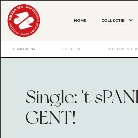
HOME
COLLECTIE
HOMEPAGINA
COLLECTIE
BIJZONDERE COL
Single: 't sPA
GENT!