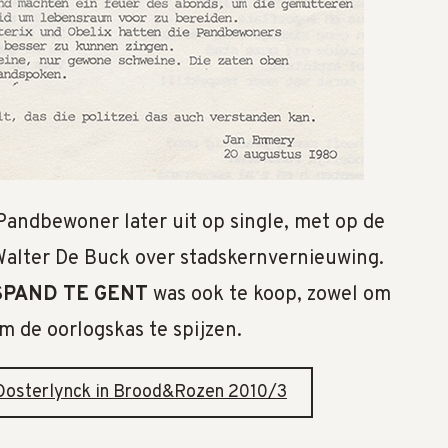
andbewoner later uit op single, met op de
alter De Buck over stadskernvernieuwing.
 SPAND TE GENT
was ook te koop, zowel om
om de oorlogskas te spijzen.
n Oosterlynck in Brood&Rozen 2010/3