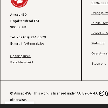
Consultati
Draag jouw
Amsab-ISG
Bagattenstraat 174
Publiekse
9000 Gent
Brood & R
Tel: +32 (0)9 224 00 79
Webshop
E-mail:
info@amsab.be
Over Amsa
Openingsuren
Bereikbaarheid
Steun ons
© Amsab-ISG. This work is licensed under
CC BY-SA 4.0
otherwise.
NL