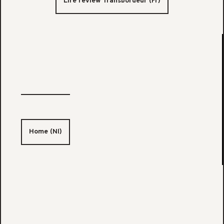
Lire review Transbordeur (Fr)
Home (Nl)