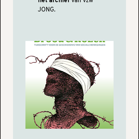
het archief
van vzw
JONG.