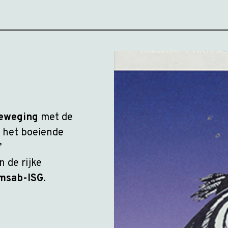
beweging
met de
, het boeiende
’
n de rijke
Amsab-ISG
.