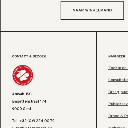
CONTACT & BEZOEK
NAVIGEER
Zoek in de 
Consultati
Draag jouw
Amsab-ISG
Bagattenstraat 174
Publiekse
9000 Gent
Brood & R
Tel: +32 (0)9 224 00 79