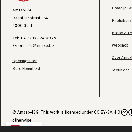
Draag jouw
Amsab-ISG
Bagattenstraat 174
Publiekse
9000 Gent
Brood & R
Tel: +32 (0)9 224 00 79
Webshop
E-mail:
info@amsab.be
Over Amsa
Openingsuren
Bereikbaarheid
Steun ons
© Amsab-ISG. This work is licensed under
CC BY-SA 4.0
otherwise.
NL