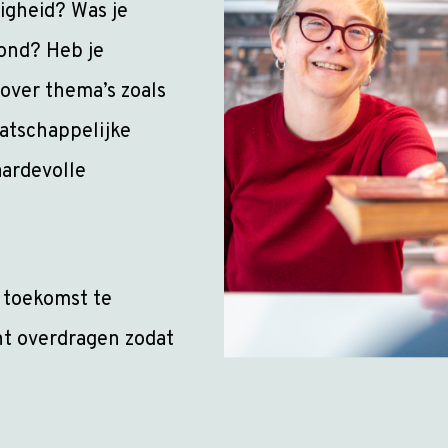
digheid? Was je
bond? Heb je
ver thema’s zoals
aatschappelijke
aardevolle
 toekomst te
nt overdragen zodat