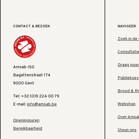
CONTACT & BEZOEK
NAVIGEER
Zoek in de 
Consultati
Draag jouw
Amsab-ISG
Bagattenstraat 174
Publiekse
9000 Gent
Brood & R
Tel: +32 (0)9 224 00 79
Webshop
E-mail:
info@amsab.be
Over Amsa
Openingsuren
Bereikbaarheid
Steun ons