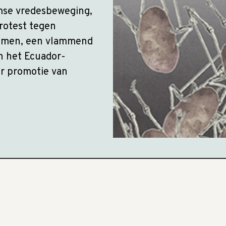
mse vredesbeweging,
rotest tegen
ismen, een vlammend
an het Ecuador-
r promotie van