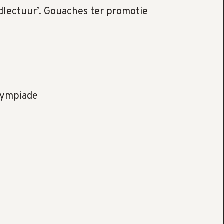
gdlectuur’. Gouaches ter promotie
lympiade