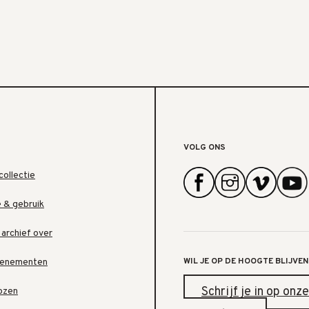
VOLG ONS
collectie
e & gebruik
 archief over
WIL JE OP DE HOOGTE BLIJVEN
venementen
Schrijf je in op onze
ozen