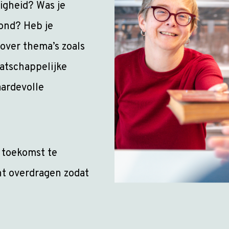
digheid? Was je
bond? Heb je
ver thema’s zoals
aatschappelijke
aardevolle
 toekomst te
nt overdragen zodat