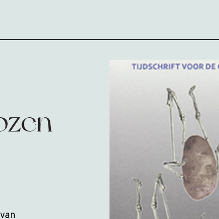
ozen
 van