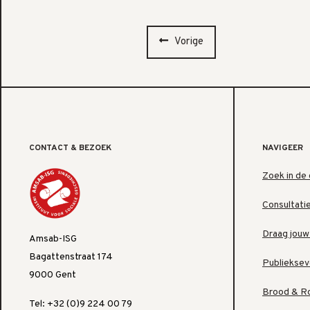
Vorige
CONTACT & BEZOEK
NAVIGEER
Zoek in de 
Consultati
Draag jouw
Amsab-ISG
Bagattenstraat 174
Publiekse
9000 Gent
Brood & R
Tel: +32 (0)9 224 00 79